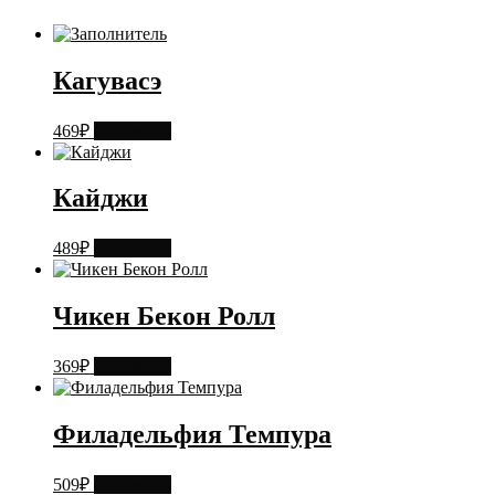
Кагувасэ
469
₽
В корзину
Кайджи
489
₽
В корзину
Чикен Бекон Ролл
369
₽
В корзину
Филадельфия Темпура
509
₽
В корзину