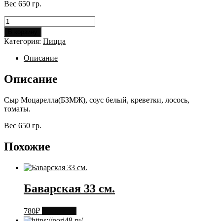
Вес 650 гр.
Количество
товара
В корзину
Морская
Категория:
Пицца
33
см.
Описание
Описание
Сыр Моцарелла(БЗМЖ), соус белый, креветки, лосось,
томаты.
Вес 650 гр.
Похожие
Баварская 33 см.
780
₽
В корзину