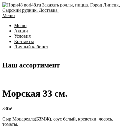
Перейти
к
содержимому
Меню
Меню
Акции
Условия
Контакты
Личный кабинет
Наш ассортимент
Морская 33 см.
830
₽
Сыр Моцарелла(БЗМЖ), соус белый, креветки, лосось,
томаты.