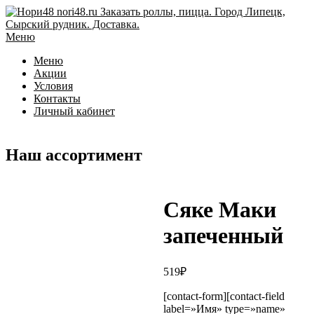
Перейти
к
содержимому
Меню
Меню
Акции
Условия
Контакты
Личный кабинет
Наш ассортимент
Сяке Маки
запеченный
519
₽
[contact-form][contact-field
label=»Имя» type=»name»