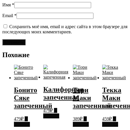
Имя
*
Email
*
Сохранить моё имя, email и адрес сайта в этом браузере для
последующих моих комментариев.
Похожие
Калифорния
Бонито
Тори
Текка
запеченная
Сяке
Маки
Маки
запеченный
запеченный
запечен
479
₽
В
корзину
479
₽
В
389
₽
В
459
₽
В
корзину
корзину
корзину