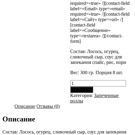
required=»true» /][contact-field
label=»Email» type=»email»
required=»true» /][contact-field
label=»Сайт» type=»url» /]
[contact-field
label=»Сообщение»
type=»textarea» /][/contact-
form]
Состав: Лосось, огурец,
сливочный сыр, соус для
запекания спайс, рис, нори
Вес: 300 гр. Порция 8 шт.
Количество
товара
В корзину
Сяке
Категория:
Запеченные
Маки
роллы
запеченный
Описание
Отзывы (0)
Описание
Состав: Лосось, огурец, сливочный сыр, соус для запекания