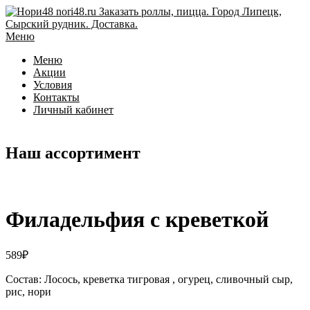
Перейти
к
содержимому
Меню
Меню
Акции
Условия
Контакты
Личный кабинет
Наш ассортимент
Филадельфия с креветкой
589
₽
Состав: Лосось, креветка тигровая , огурец, сливочный сыр,
рис, нори