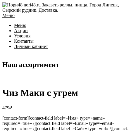
Перейти
к
содержимому
Меню
Меню
Акции
Условия
Контакты
Личный кабинет
Наш ассортимент
Чиз Маки с угрем
479
₽
[contact-form][contact-field label=»Имя» type=»name»
required=»true» /][contact-field label=»Email» type=»email»
required=»true» /][contact-field label=»Сайт» type=»url» /][contact-