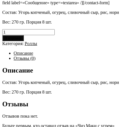
field label=»Сообщение» type=»textarea» /][/contact-form]
Состав: Угорь копченый, огурец, сливочный сыр, рис, нори
Вес: 270 гр. Порция 8 шт.
Количество
товара
В корзину
Чиз
Категория:
Роллы
Маки
с
Описание
угрем
Отзывы (0)
Описание
Состав: Угорь копченый, огурец, сливочный сыр, рис, нори
Вес: 270 гр. Порция 8 шт.
Отзывы
Отзывов пока нет.
Будьте первым, кто оставил отзыв на «Чиз Маки с угрем»