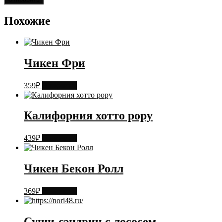
Похожие
Чикен Фри
359
₽
В корзину
Калифорния хотто рору
439
₽
В корзину
Чикен Бекон Ролл
369
₽
В корзину
Суши-сэндвич с лососем