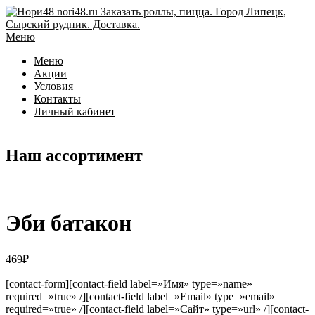
Перейти
к
содержимому
Меню
Меню
Акции
Условия
Контакты
Личный кабинет
Наш ассортимент
Эби батакон
469
₽
[contact-form][contact-field label=»Имя» type=»name»
required=»true» /][contact-field label=»Email» type=»email»
required=»true» /][contact-field label=»Сайт» type=»url» /][contact-