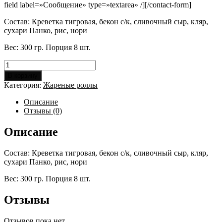
field label=»Сообщение» type=»textarea» /][/contact-form]
Состав: Креветка тигровая, бекон с/к, сливочный сыр, кляр,
сухари Панко, рис, нори
Вес: 300 гр. Порция 8 шт.
Количество
товара
В корзину
Эби
Категория:
Жареные роллы
батакон
Описание
Отзывы (0)
Описание
Состав: Креветка тигровая, бекон с/к, сливочный сыр, кляр,
сухари Панко, рис, нори
Вес: 300 гр. Порция 8 шт.
Отзывы
Отзывов пока нет.