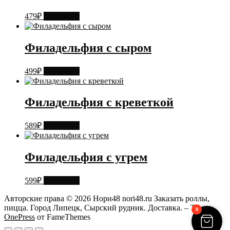
479
₽
В корзину
Филадельфия с сыром
499
₽
В корзину
Филадельфия с креветкой
589
₽
В корзину
Филадельфия с угрем
599
₽
В корзину
Авторские права © 2026 Нори48 nori48.ru Заказать роллы,
пицца. Город Липецк, Сырский рудник. Доставка.
–
Тема
0
OnePress
от FameThemes