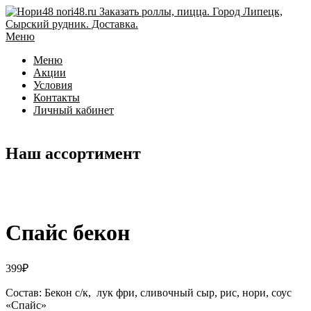
Перейти
к
содержимому
Меню
Меню
Акции
Условия
Контакты
Личный кабинет
Наш ассортимент
Спайс бекон
399
₽
Состав: Бекон с/к, лук фри, сливочный сыр, рис, нори, соус
«Спайс»