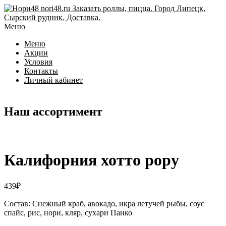
Перейти
к
содержимому
Меню
Меню
Акции
Условия
Контакты
Личный кабинет
Наш ассортимент
Калифорния хотто рору
439
₽
Состав: Снежный краб, авокадо, икра летучей рыбы, соус
спайс, рис, нори, кляр, сухари Панко