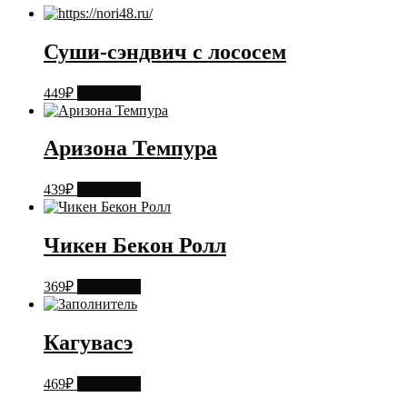
Суши-сэндвич с лососем
449
₽
В корзину
Аризона Темпура
439
₽
В корзину
Чикен Бекон Ролл
369
₽
В корзину
Кагувасэ
469
₽
В корзину