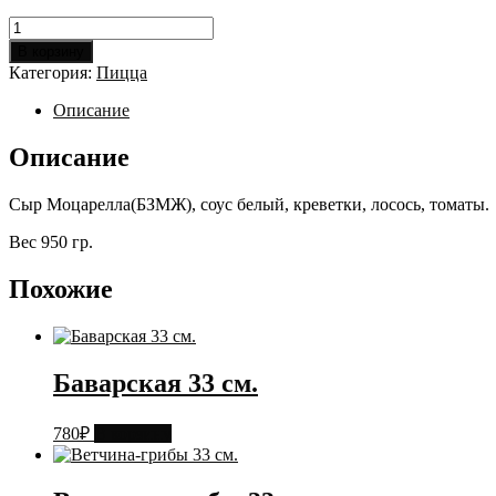
Количество
товара
В корзину
Морская
Категория:
Пицца
40
см.
Описание
Описание
Сыр Моцарелла(БЗМЖ), соус белый, креветки, лосось, томаты.
Вес 950 гр.
Похожие
Баварская 33 см.
780
₽
В корзину