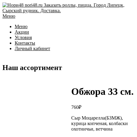
Перейти
к
содержимому
Меню
Меню
Акции
Условия
Контакты
Личный кабинет
Наш ассортимент
Обжора 33 см.
760
₽
Сыр Моцарелла(БЗМЖ),
курица копченая, колбаски
охотничьи, ветчина