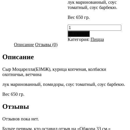
лук маринованный, соус
томатный, соус барбекю.
Вес 650 гр.
Количество
товара
В корзину
Обжора
Категория:
Пицца
33
Описание
Отзывы (0)
см.
Описание
Сыр Моцарелла(БЗМЖ), курица копченая, колбаски
охотничьи, ветчина
лук маринованный, помидоры, соус томатный, соус барбекю.
Вес 650 гр.
Отзывы
Отзывов пока нет.
Будьте первым, кто оставил отзыв на «Обжора 33 см.»