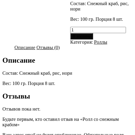
Состав: Снежный краб, рис,
нори
Вес: 100 гр. Порция 8 шт.
Количество
товара
В корзину
Ролл
Категория:
Роллы
со
Описание
Отзывы (0)
снежным
крабом
Описание
Состав: Снежный краб, рис, нори
Вес: 100 гр. Порция 8 шт.
Отзывы
Отзывов пока нет.
Будьте первым, кто оставил отзыв на «Ролл со снежным
крабом»
Ваш адрес email не будет опубликован.
Обязательные поля