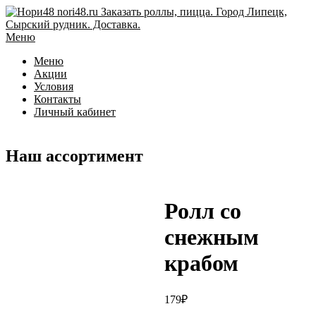
Перейти
к
содержимому
Меню
Меню
Акции
Условия
Контакты
Личный кабинет
Наш ассортимент
Ролл со
снежным
крабом
179
₽