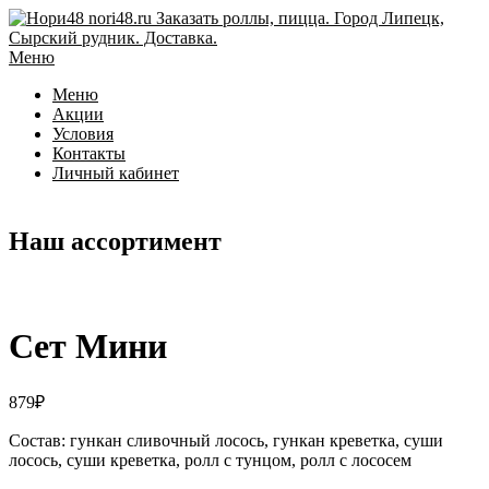
Перейти
к
содержимому
Меню
Меню
Акции
Условия
Контакты
Личный кабинет
Наш ассортимент
Сет Мини
879
₽
Состав: гункан сливочный лосось, гункан креветка, суши
лосось, суши креветка, ролл с тунцом, ролл с лососем