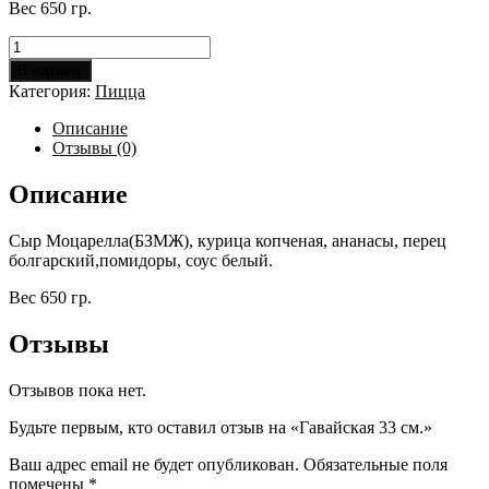
Вес 650 гр.
Количество
товара
В корзину
Гавайская
Категория:
Пицца
33
см.
Описание
Отзывы (0)
Описание
Сыр Моцарелла(БЗМЖ), курица копченая, ананасы, перец
болгарский,помидоры, соус белый.
Вес 650 гр.
Отзывы
Отзывов пока нет.
Будьте первым, кто оставил отзыв на «Гавайская 33 см.»
Ваш адрес email не будет опубликован.
Обязательные поля
помечены
*