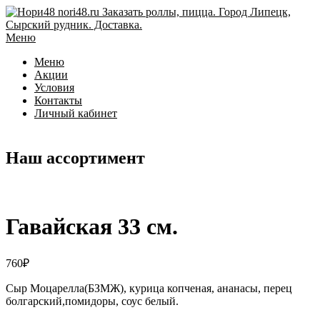
Перейти
к
содержимому
Меню
Меню
Акции
Условия
Контакты
Личный кабинет
Наш ассортимент
Гавайская 33 см.
760
₽
Сыр Моцарелла(БЗМЖ), курица копченая, ананасы, перец
болгарский,помидоры, соус белый.