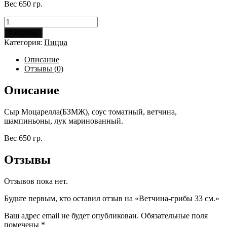
Вес 650 гр.
Количество
товара
В корзину
Ветчина-
Категория:
Пицца
грибы
33
Описание
см.
Отзывы (0)
Описание
Сыр Моцарелла(БЗМЖ), соус томатный, ветчина,
шампиньоны, лук маринованный.
Вес 650 гр.
Отзывы
Отзывов пока нет.
Будьте первым, кто оставил отзыв на «Ветчина-грибы 33 см.»
Ваш адрес email не будет опубликован.
Обязательные поля
помечены
*