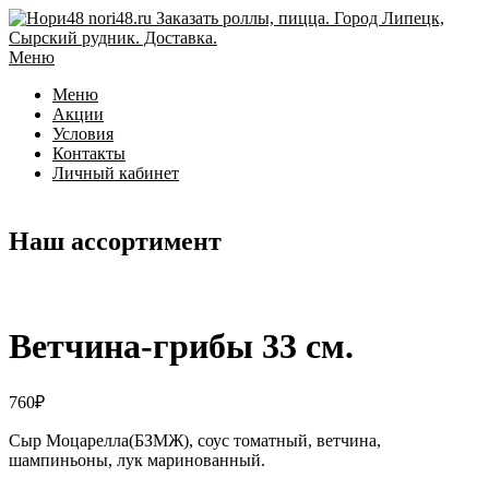
Перейти
к
содержимому
Меню
Меню
Акции
Условия
Контакты
Личный кабинет
Наш ассортимент
Ветчина-грибы 33 см.
760
₽
Сыр Моцарелла(БЗМЖ), соус томатный, ветчина,
шампиньоны, лук маринованный.